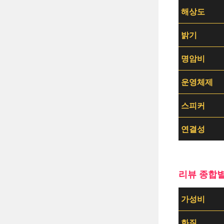
해상도
밝기
명암비
운영체제
스피커
연결성
리뷰 종합
가성비
화질