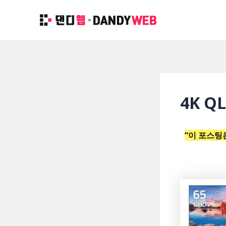
콘
텐
츠
로
건
너
뛰
4K Q
기
“이 포스팅