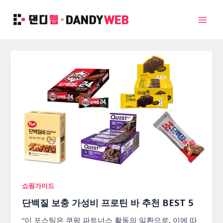
콘
텐
Mai
츠
로
Men
건
너
뛰
기
쇼핑가이드
단백질 보충 가성비 프로틴 바 추천 BEST 5
“이 포스팅은 쿠팡 파트너스 활동의 일환으로, 이에 따